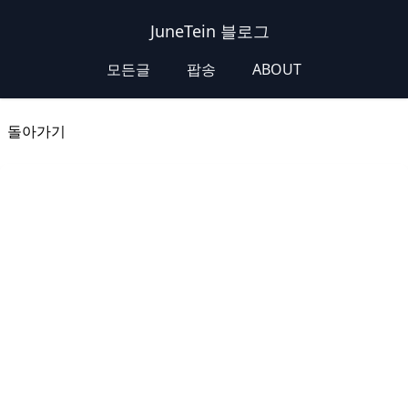
JuneTein 블로그
모든글
팝송
ABOUT
돌아가기