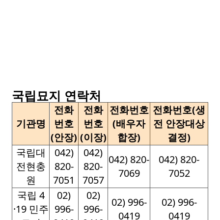
국립묘지 연락처
전화
전화
전화번호
전화번호(생
기관명
번호
번호
(배우자
전 안장대상
(안장)
(이장)
합장)
결정)
국립대
042)
042)
042) 820-
042) 820-
전현충
820-
820-
7069
7052
원
7051
7057
국립 4
02)
02)
02) 996-
02) 996-
·19 민주
996-
996-
0419
0419