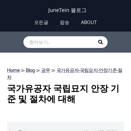
JuneTein 블로그
모든글
팝송
ABOUT
Home
≫
Blog
≫
공무
≫
국가유공자-국립묘지-안장기준-절
차
국가유공자 국립묘지 안장 기
준 및 절차에 대해