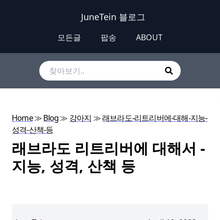
JuneTein 블로그
모든글
팝송
ABOUT
Home
≫
Blog
≫
강아지
≫
래브라도-리트리버에-대해-지능-
성격-산책-등
래브라도 리트리버에 대해서 -
지능, 성격, 산책 등