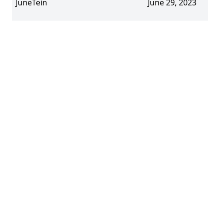
JuneTein
June 29, 2023