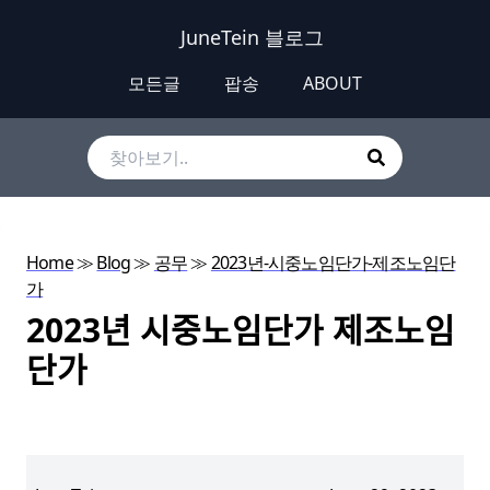
JuneTein 블로그
모든글
팝송
ABOUT
Home
≫
Blog
≫
공무
≫
2023년-시중노임단가-제조노임단
가
2023년 시중노임단가 제조노임
단가