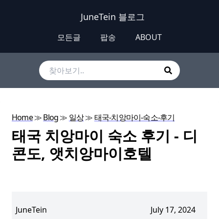
JuneTein 블로그
모든글
팝송
ABOUT
Home
≫
Blog
≫
일상
≫
태국-치앙마이-숙소-후기
태국 치앙마이 숙소 후기 - 디
콘도, 앳치앙마이호텔
JuneTein
July 17, 2024