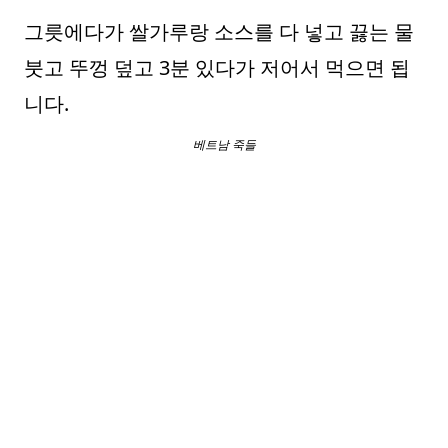
그릇에다가 쌀가루랑 소스를 다 넣고 끓는 물
붓고 뚜껑 덮고 3분 있다가 저어서 먹으면 됩
니다.
베트남 죽들